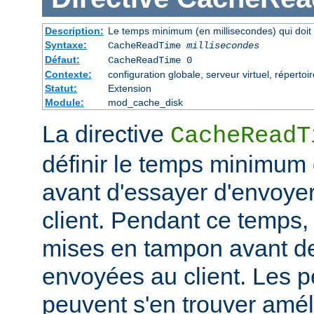
Description:
Le temps minimum (en millisecondes) qui doit 
Syntaxe:
CacheReadTime
millisecondes
Défaut:
CacheReadTime 0
Contexte:
configuration globale, serveur virtuel, répertoi
Statut:
Extension
Module:
mod_cache_disk
La directive
CacheReadT
définir le temps minimum q
avant d'essayer d'envoye
client. Pendant ce temps,
mises en tampon avant de
envoyées au client. Les 
peuvent s'en trouver amél