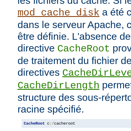
les fichiers du cache. Si 
a été 
mod_cache_disk
dans le serveur Apache, c
être définie. L'absence de 
directive
prov
CacheRoot
de traitement du fichier d
directives
CacheDirLev
permett
CacheDirLength
structure des sous-réperto
racine spécifié.
CacheRoot
 c
:/
cacheroot