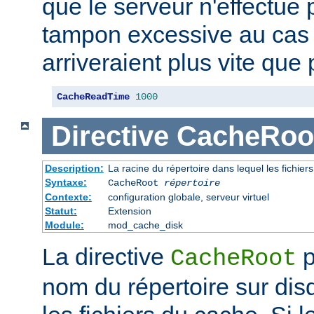
que le serveur n'effectue
tampon excessive au cas
arriveraient plus vite que 
CacheReadTime
1000
Directive
CacheRoo
Description:
La racine du répertoire dans lequel les fichie
Syntaxe:
CacheRoot
répertoire
Contexte:
configuration globale, serveur virtuel
Statut:
Extension
Module:
mod_cache_disk
La directive
p
CacheRoot
nom du répertoire sur dis