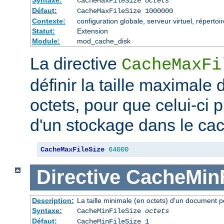
CacheMaxFileSize
octets
Défaut:
CacheMaxFileSize 1000000
Contexte:
configuration globale, serveur virtuel, répertoi
Statut:
Extension
Module:
mod_cache_disk
La directive
CacheMaxFi
définir la taille maximale
octets, pour que celui-ci p
d'un stockage dans le ca
CacheMaxFileSize
64000
Directive
CacheMinF
Description:
La taille minimale (en octets) d'un document p
Syntaxe:
CacheMinFileSize
octets
Défaut:
CacheMinFileSize 1