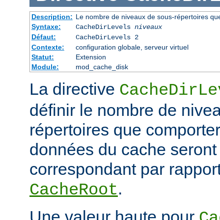
Description:
Le nombre de niveaux de sous-répertoires qu
Syntaxe:
CacheDirLevels
niveaux
Défaut:
CacheDirLevels 2
Contexte:
configuration globale, serveur virtuel
Statut:
Extension
Module:
mod_cache_disk
La directive
CacheDirLe
définir le nombre de nive
répertoires que comporter
données du cache seront
correspondant par rapport
.
CacheRoot
Une valeur haute pour
Ca