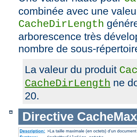
combinée avec une valeu
génére
CacheDirLength
arborescence très dévelop
nombre de sous-répertoir
La valeur du produit
Ca
ne do
CacheDirLength
20.
Directive
CacheMaxF
Description:
>La taille maximale (en octets) d'un document
Syntaxe: