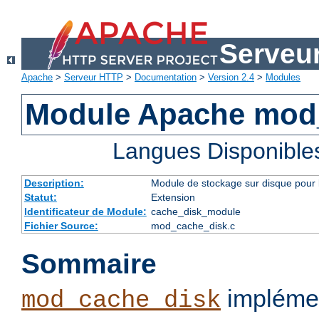
Serveu
Apache
>
Serveur HTTP
>
Documentation
>
Version 2.4
>
Modules
Module Apache mod
Langues Disponible
Description:
Module de stockage sur disque pour l
Statut:
Extension
Identificateur de Module:
cache_disk_module
Fichier Source:
mod_cache_disk.c
Sommaire
implémen
mod_cache_disk