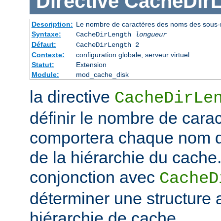
Directive
CacheDir
Description:
Le nombre de caractères des noms des sous-r
Syntaxe:
CacheDirLength
longueur
Défaut:
CacheDirLength 2
Contexte:
configuration globale, serveur virtuel
Statut:
Extension
Module:
mod_cache_disk
la directive
CacheDirLe
définir le nombre de cara
comportera chaque nom d
de la hiérarchie du cache. 
conjonction avec
CacheD
déterminer une structure 
hiérarchie de cache.