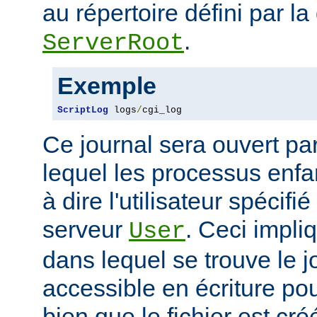
au répertoire défini par la
.
ServerRoot
Exemple
ScriptLog
 logs
/
cgi_log
Ce journal sera ouvert par 
lequel les processus enfan
à dire l'utilisateur spécifi
serveur
. Ceci impli
User
dans lequel se trouve le jo
accessible en écriture pour
bien que le fichier est cr