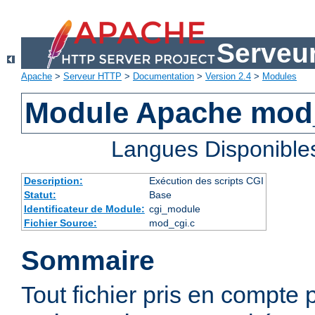
Serveu
Apache
>
Serveur HTTP
>
Documentation
>
Version 2.4
>
Modules
Module Apache mod
Langues Disponible
Description:
Exécution des scripts CGI
Statut:
Base
Identificateur de Module:
cgi_module
Fichier Source:
mod_cgi.c
Sommaire
Tout fichier pris en compte 