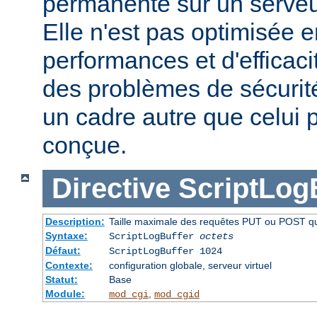
permanente sur un serveu
Elle n'est pas optimisée 
performances et d'efficaci
des problèmes de sécurité 
un cadre autre que celui p
conçue.
Directive
ScriptLog
Description:
Taille maximale des requêtes PUT ou POST qui 
Syntaxe:
ScriptLogBuffer
octets
Défaut:
ScriptLogBuffer 1024
Contexte:
configuration globale, serveur virtuel
Statut:
Base
Module:
,
mod_cgi
mod_cgid