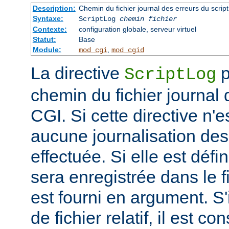
Description:
Chemin du fichier journal des erreurs du scrip
Syntaxe:
ScriptLog
chemin fichier
Contexte:
configuration globale, serveur virtuel
Statut:
Base
Module:
,
mod_cgi
mod_cgid
La directive
p
ScriptLog
chemin du fichier journal 
CGI. Si cette directive n'e
aucune journalisation des 
effectuée. Si elle est défi
sera enregistrée dans le f
est fourni en argument. S'
de fichier relatif, il est c