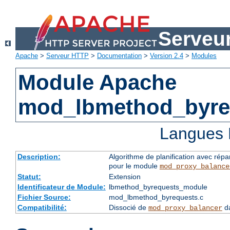
Serveu
Apache
>
Serveur HTTP
>
Documentation
>
Version 2.4
>
Modules
Module Apache
mod_lbmethod_byre
Langues 
Description:
Algorithme de planification avec répa
pour le module
mod_proxy_balance
Statut:
Extension
Identificateur de Module:
lbmethod_byrequests_module
Fichier Source:
mod_lbmethod_byrequests.c
Compatibilité:
Dissocié de
da
mod_proxy_balancer