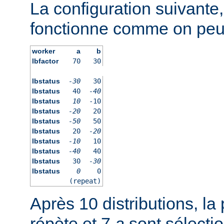
La configuration suivante
fonctionne comme on peut 
worker
a
b
lbfactor
70
30
lbstatus
-30
30
lbstatus
40
-40
lbstatus
10
-10
lbstatus
-20
20
lbstatus
-50
50
lbstatus
20
-20
lbstatus
-10
10
lbstatus
-40
40
lbstatus
30
-30
lbstatus
0
0
(repeat)
Après 10 distributions, la 
répète et 7
a
sont sélecti