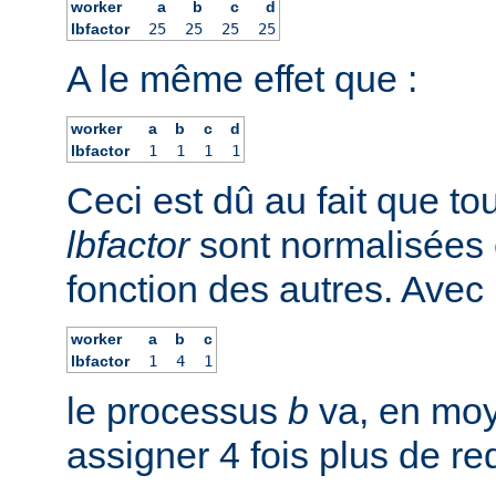
worker
a
b
c
d
lbfactor
25
25
25
25
A le même effet que :
worker
a
b
c
d
lbfactor
1
1
1
1
Ceci est dû au fait que to
lbfactor
sont normalisées 
fonction des autres. Avec 
worker
a
b
c
lbfactor
1
4
1
le processus
b
va, en moy
assigner 4 fois plus de r