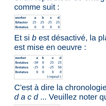
comme suit :
worker
a
b
c
d
lbfactor
25
25
25
25
lbstatus
0
0
0
0
Et si
b
est désactivé, la pl
est mise en oeuvre :
worker
a
b
c
d
lbstatus
-50
0
25
25
lbstatus
-25
0
-25
50
lbstatus
0
0
0
0
(repeat)
C'est à dire la chronologi
d
a
c
d
... Veuillez noter q