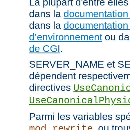
La plupart d'entre ell
dans la
documentation
dans la
documentation 
d’environnement
ou da
de CGI
.
SERVER_NAME et S
dépendent respectivem
directives
UseCanoni
UseCanonicalPhysi
Parmi les variables spé
, ou trou
mod_rewrite