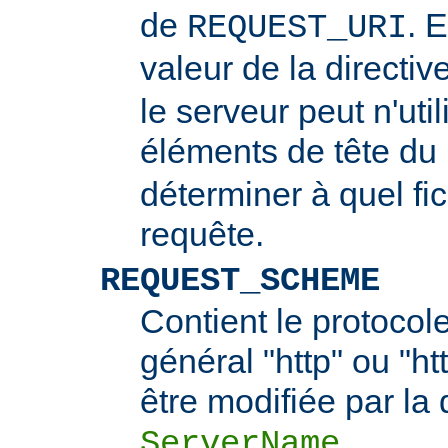
de
. 
REQUEST_URI
valeur de la directiv
le serveur peut n'uti
éléments de tête du
déterminer à quel fi
requête.
REQUEST_SCHEME
Contient le protocol
général "http" ou "ht
être modifiée par la 
.
ServerName