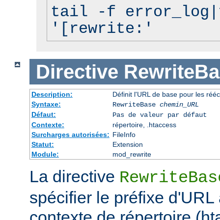
tail -f error_log|
'[rewrite:'
Directive
RewriteBa
Description:
Définit l'URL de base pour les rééc
Syntaxe:
RewriteBase
chemin_URL
Défaut:
Pas de valeur par défaut
Contexte:
répertoire, .htaccess
Surcharges autorisées:
FileInfo
Statut:
Extension
Module:
mod_rewrite
La directive
RewriteBas
spécifier le préfixe d'URL 
contexte de répertoire (ht