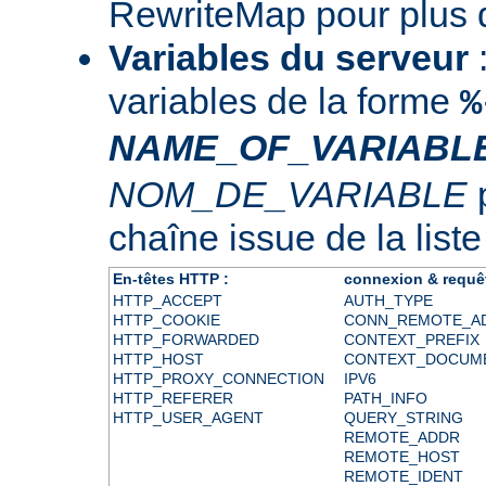
RewriteMap
pour plus d
Variables du serveur
:
variables de la forme
%
NAME_OF_VARIABL
NOM_DE_VARIABLE
p
chaîne issue de la liste
En-têtes HTTP :
connexion & requê
HTTP_ACCEPT
AUTH_TYPE
HTTP_COOKIE
CONN_REMOTE_A
HTTP_FORWARDED
CONTEXT_PREFIX
HTTP_HOST
CONTEXT_DOCUM
HTTP_PROXY_CONNECTION
IPV6
HTTP_REFERER
PATH_INFO
HTTP_USER_AGENT
QUERY_STRING
REMOTE_ADDR
REMOTE_HOST
REMOTE_IDENT