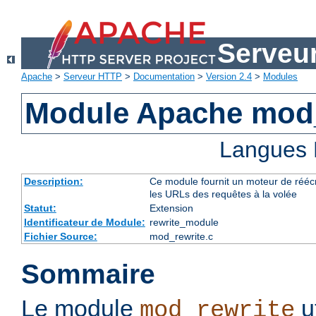
Serveu
Apache
>
Serveur HTTP
>
Documentation
>
Version 2.4
>
Modules
Module Apache mod_
Langues 
Description:
Ce module fournit un moteur de réécr
les URLs des requêtes à la volée
Statut:
Extension
Identificateur de Module:
rewrite_module
Fichier Source:
mod_rewrite.c
Sommaire
Le module
u
mod_rewrite