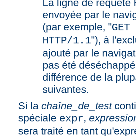
La ligne de requêt
envoyée par le navi
(par exemple, "
GET 
"), à l'ex
HTTP/1.1
ajouté par le navigat
pas été déséchappée
différence de la plup
suivantes.
Si la
chaîne_de_test
conti
spéciale
,
expressi
expr
sera traité en tant qu'exp