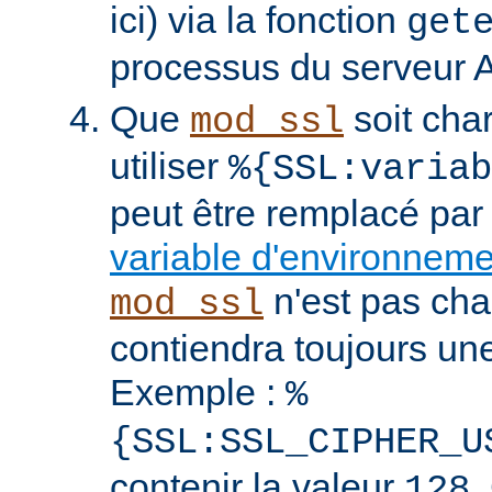
ici) via la fonction
get
processus du serveur 
Que
soit cha
mod_ssl
utiliser
%{SSL:variab
peut être remplacé par
variable d'environnem
n'est pas cha
mod_ssl
contiendra toujours un
Exemple :
%
{SSL:SSL_CIPHER_U
contenir la valeur
.
128