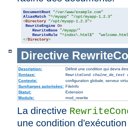
DocumentRoot
"/var/www/example.com"
AliasMatch
"^/myapp"
"/opt/myapp-1.2.3"
<
Directory
"/opt/myapp-1.2.3"
>
RewriteEngine
On
RewriteBase
"/myapp/"
RewriteRule
"^index\.html$"
"welcome.htm
</
Directory
>
Directive
RewriteC
Description:
Définit une condition qui devra être
Syntaxe:
RewriteCond
chaîne_de_test
Contexte:
configuration globale, serveur virtu
Surcharges autorisées:
FileInfo
Statut:
Extension
Module:
mod_rewrite
La directive
RewriteCon
une condition d'exécution