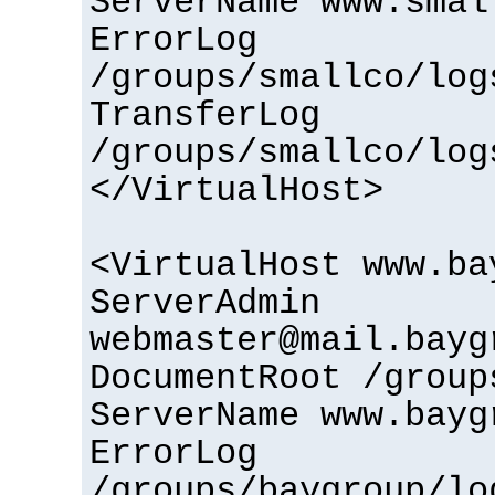
ServerName www.smal
ErrorLog
/groups/smallco/log
TransferLog
/groups/smallco/log
</VirtualHost>
<VirtualHost www.ba
ServerAdmin
webmaster@mail.bayg
DocumentRoot /group
ServerName www.bayg
ErrorLog
/groups/baygroup/lo