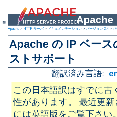
Apach
Apache
>
HTTP サーバ
>
ドキュメンテーション
>
バージョン 2.4
>
バ
Apache の IP ベ
ストサポート
翻訳済み言語:
e
この日本語訳はすでに古
性があります。 最近更
には英語版をご覧下さい