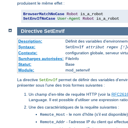
produisent le même effet :
BrowserMatchNoCase
Robot
SetEnvIfNoCase
User-Agent
Robot
 is_a_robot
Directive
SetEnvIf
Description:
Définit des variables d'environneme
Syntaxe:
SetEnvIf
attribut regex [!]
Contexte:
configuration globale, serveur virtu
Surcharges autorisées:
FileInfo
Statut:
Base
Module:
mod_setenvif
La directive
permet de définir des variables d'envir
SetEnvIf
présenter sous l'une des trois formes suivantes :
Un champ d'en-tête de requête HTTP (voir la
RFC261
. Il est possible d'utiliser une expression rat
Language
Une des caractéristiques de la requête suivantes :
- le nom d'hôte (s'il est disponible
Remote_Host
- l'adresse IP du client qui effectu
Remote_Addr