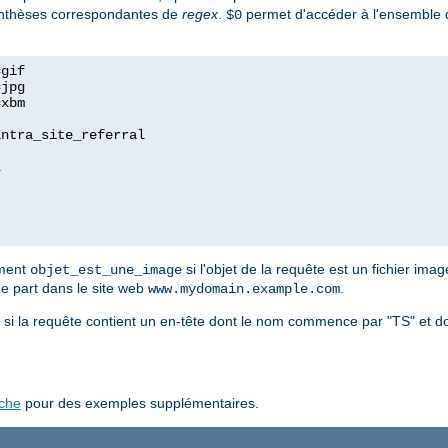
renthèses correspondantes de
regex
.
permet d'accéder à l'ensemble d
$0
=
=
=
xbm

ntra_site_referral

1
ement
si l'objet de la requête est un fichier imag
objet_est_une_image
ue part dans le site web
.
www.mydomain.example.com
si la requête contient un en-tête dont le nom commence par "TS" et d
ache
pour des exemples supplémentaires.