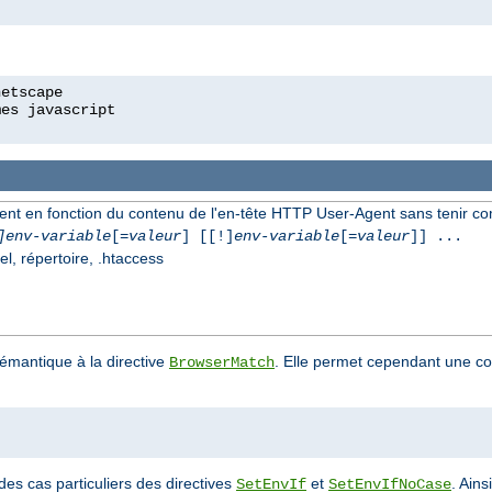
ment en fonction du contenu de l'en-tête HTTP User-Agent sans tenir c
]env-variable
[=
valeur
] [[!]
env-variable
[=
valeur
]] ...
el, répertoire, .htaccess
sémantique à la directive
. Elle permet cependant une co
BrowserMatch
des cas particuliers des directives
et
. Ains
SetEnvIf
SetEnvIfNoCase