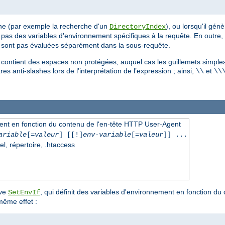
ne (par exemple la recherche d'un
), ou lorsqu'il gén
DirectoryIndex
e pas des variables d'environnement spécifiques à la requête. En outre
sont pas évaluées séparément dans la sous-requête.
e contient des espaces non protégées, auquel cas les guillemets simples
es anti-slashes lors de l’interprétation de l’expression ; ainsi,
et
\\
\\
ment en fonction du contenu de l'en-tête HTTP User-Agent
ariable
[=
valeur
] [[!]
env-variable
[=
valeur
]] ...
el, répertoire, .htaccess
ive
, qui définit des variables d'environnement en fonction du
SetEnvIf
même effet :