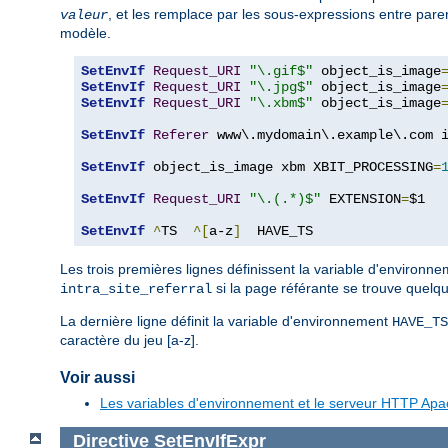
, et les remplace par les sous-expressions entre pa
valeur
modèle.
SetEnvIf
Request_URI
"\.gif$"
 object_is_image
SetEnvIf
Request_URI
"\.jpg$"
 object_is_image
SetEnvIf
Request_URI
"\.xbm$"
 object_is_image
SetEnvIf
Referer
 www\.mydomain\.example\.com i
SetEnvIf
 object_is_image xbm XBIT_PROCESSING
=
SetEnvIf
Request_URI
"\.(.*)$"
 EXTENSION
=
$1

SetEnvIf
^
TS  
^[
a-z
]
  HAVE_TS
Les trois premières lignes définissent la variable d'environn
si la page référante se trouve quelq
intra_site_referral
La dernière ligne définit la variable d'environnement
HAVE_TS
caractère du jeu [a-z].
Voir aussi
Les variables d'environnement et le serveur HTTP Ap
Directive
SetEnvIfExpr