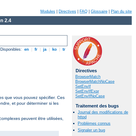
Modules
|
Directives
|
FAQ
|
Glossaire
|
Plan du site
n 2.4
Disponibles:
en
|
fr
|
ja
|
ko
|
tr
Directives
BrowserMatch
BrowserMatchNoCase
SetEnvIf
SetEnvIfExpr
SetEnvIfNoCase
res que vous pouvez spécifier. Ces
ndre, et pour déterminer si les
Traitement des bugs
Journal des modifications de
httpd
 complexes peuvent être utilisées,
Problèmes connus
Signaler un bug