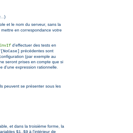
...
)
ole et le nom du serveur, sans la
e mettre en correspondance votre
d'effectuer des tests en
EnvIf
précédentes sont
f[NoCase]
a configuration (par exemple au
 ne seront prises en compte que si
me d'une expression rationnelle.
 Ils peuvent se présenter sous les
ble, et dans la troisième forme, la
variables
..
à l'intérieur de
$1
$9