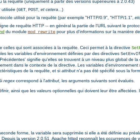
çu la requête (uniquement à partir des versions supérieures à 2.0.43)
tilisée (
,
,
et cetera...
)
GET
POST
otocole utilisé pour la requête (par exemple "HTTP/0.9", "HTTP/1.1",
etc
gne de requête HTTP -- en général la partie de l'URL suivant le protoc
du module
pour plus d'informations sur la manière d
nd
mod_rewrite
 celles qui sont associées à la requête. Ceci permet à la directive
Set
es les variables d'environnement définies par des directives
SetEnvI
'Précédentes' signifie qu'elles se trouvent à un niveau plus global de l
uement dans le contexte de la directive. Les variables d'environnement
éristiques de la requête, et si
attribut
n'a pas été spécifié sous la for
Si
regex
correspond à l'
attribut
, les arguments suivants sont évalués.
nir, ainsi que les valeurs optionnelles qui doivent leur être affectées.
seconde forme, la variable sera supprimée si elle a été définie au préala
. Depuis la version 2.0.51, Apache httpd reconnaît les occurrences de 