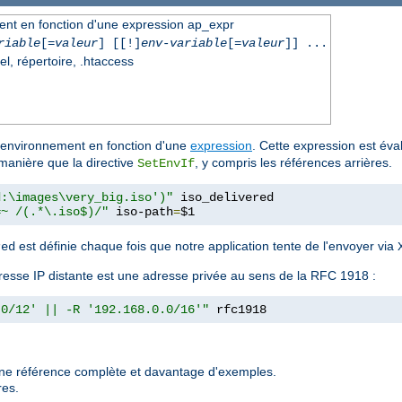
ment en fonction d'une expression ap_expr
riable
[=
valeur
] [[!]
env-variable
[=
valeur
]] ...
el, répertoire, .htaccess
d'environnement en fonction d'une
expression
. Cette expression est éval
manière que la directive
, y compris les références arrières.
SetEnvIf
d:\images\very_big.iso')"
 iso_delivered

=~ /(.*\.iso$)/"
 iso-path
=
$1
est définie chaque fois que notre application tente de l'envoyer via
red
l'adresse IP distante est une adresse privée au sens de la RFC 1918 :
.0/12' || -R '192.168.0.0/16'"
 rfc1918
une référence complète et davantage d'exemples.
res.