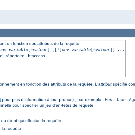
nt en fonction des attributs de la requête
env-variable
[=
valeur
] [[!]
env-variable
[=
valeur
]] ...
el, répertoire, .htaccess
onnement en fonction des attributs de la requête. L'
attribut
spécifié co
6
pour plus d'information à leur propos) ; par exemple :
,
Host
User-Ag
ionnelle pour spécifier un jeu d'en-têtes de requête.
) du client qui effectue la requête
e la requête