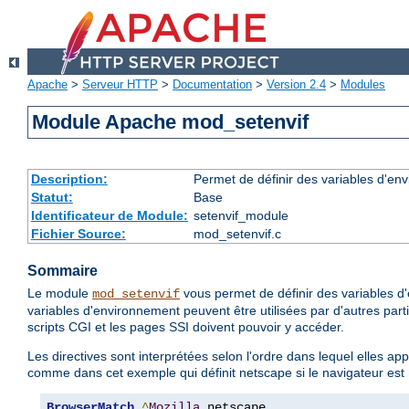
Apache
>
Serveur HTTP
>
Documentation
>
Version 2.4
>
Modules
Module Apache mod_setenvif
Description:
Permet de définir des variables d'env
Statut:
Base
Identificateur de Module:
setenvif_module
Fichier Source:
mod_setenvif.c
Sommaire
Le module
vous permet de définir des variables d'
mod_setenvif
variables d'environnement peuvent être utilisées par d'autres par
scripts CGI et les pages SSI doivent pouvoir y accéder.
Les directives sont interprétées selon l'ordre dans lequel elles ap
comme dans cet exemple qui définit netscape si le navigateur est
BrowserMatch
^
Mozilla