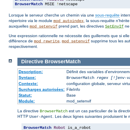
BrowserMatch
 MSIE 
!
netscape
Lorsque le serveur cherche un chemin via une
sous-requête
inter
répertoire via le module
, la sous-requête n'hérit
mod_autoindex
auxquelles
prend part, les directives
ne 
mod_setenvif
SetEnvIf
Une expression rationnelle ne nécessite des guillemets que si ell
différence de
,
supprime tous les autr
mod_rewrite
mod_setenvif
respectivement.
Directive
BrowserMatch
Description:
Définit des variables d'environne
Syntaxe:
BrowserMatch
regex [!]env-v
Contexte:
configuration globale, serveur virtu
Surcharges autorisées:
FileInfo
Statut:
Base
Module:
mod_setenvif
La directive
est un cas particulier de la direct
BrowserMatch
HTTP
. Les deux lignes suivantes produisent le 
User-Agent
BrowserMatch
Robot