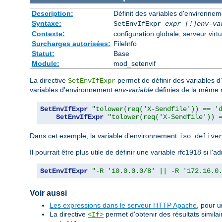
Description:
Définit des variables d'environne
Syntaxe:
SetEnvIfExpr
expr [!]env-va
Contexte:
configuration globale, serveur virtu
Surcharges autorisées:
FileInfo
Statut:
Base
Module:
mod_setenvif
La directive
permet de définir des variables 
SetEnvIfExpr
variables d'environnement
env-variable
définies de la même 
SetEnvIfExpr
"tolower(req('X-Sendfile')) == '
SetEnvIfExpr
"tolower(req('X-Sendfile')) 
Dans cet exemple, la variable d'environnement
iso_delive
Il pourrait être plus utile de définir une variable rfc1918 si 
SetEnvIfExpr
"-R '10.0.0.0/8' || -R '172.16.0
Voir aussi
Les expressions dans le serveur HTTP Apache
, pour 
La directive
permet d'obtenir des résultats similai
<If>