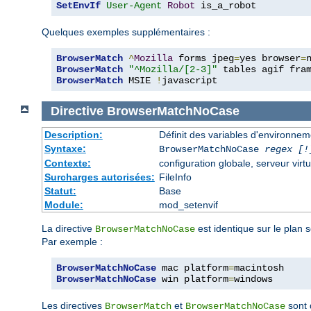
SetEnvIf
User-Agent
Robot
 is_a_robot
Quelques exemples supplémentaires :
BrowserMatch
^
Mozilla
 forms jpeg
=
yes browser
=
BrowserMatch
"^Mozilla/[2-3]"
BrowserMatch
 MSIE 
!
javascript
Directive
BrowserMatchNoCase
Description:
Définit des variables d'environne
Syntaxe:
BrowserMatchNoCase
regex [!
Contexte:
configuration globale, serveur virtu
Surcharges autorisées:
FileInfo
Statut:
Base
Module:
mod_setenvif
La directive
est identique sur le plan 
BrowserMatchNoCase
Par exemple :
BrowserMatchNoCase
 mac platform
=
BrowserMatchNoCase
 win platform
=
windows
Les directives
et
sont 
BrowserMatch
BrowserMatchNoCase