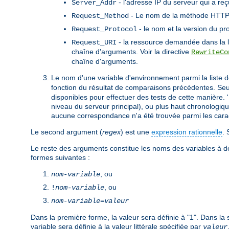
- l'adresse IP du serveur qui a re
Server_Addr
- Le nom de la méthode HTTP u
Request_Method
- le nom et la version du pr
Request_Protocol
- la ressource demandée dans la li
Request_URI
chaîne d'arguments. Voir la directive
RewriteCo
chaîne d'arguments.
Le nom d'une variable d'environnement parmi la liste de
fonction du résultat de comparaisons précédentes. Seul
disponibles pour effectuer des tests de cette manière. 
niveau du serveur principal), ou plus haut chronologiq
aucune correspondance n'a été trouvée parmi les caract
Le second argument (
regex
) est une
expression rationnelle
. 
Le reste des arguments constitue les noms des variables à défi
formes suivantes :
, ou
nom-variable
, ou
!
nom-variable
nom-variable
=
valeur
Dans la première forme, la valeur sera définie à "1". Dans la 
variable sera définie à la valeur littérale spécifiée par
valeur