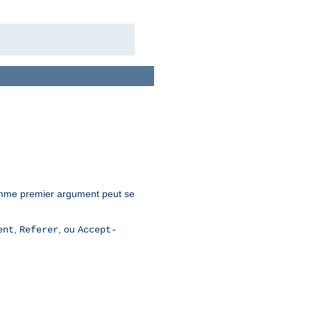
mme premier argument peut se
,
, ou
ent
Referer
Accept-